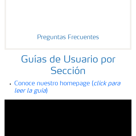
Preguntas Frecuentes
Guías de Usuario por
Sección
Conoce nuestro homepage (
click para
leer la guía
)