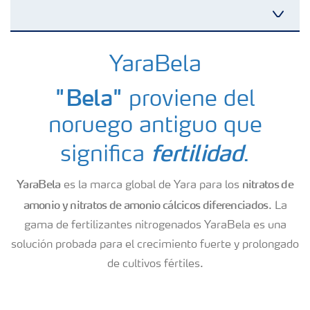
Fertilizantes
YaraBela
"Bela"
proviene del
Portafolio de Agricultura Digital
noruego antiguo que
Almacenaje y manejo de fertilizantes
fertilidad
significa
.
YaraBela
nitratos de
es la marca global de Yara para los
Cultivos
amonio y nitratos de amonio cálcicos diferenciados
. La
gama de fertilizantes nitrogenados YaraBela es una
Red de Distribuidores Ecuador
solución probada para el crecimiento fuerte y prolongado
de cultivos fértiles.
Deficiencias