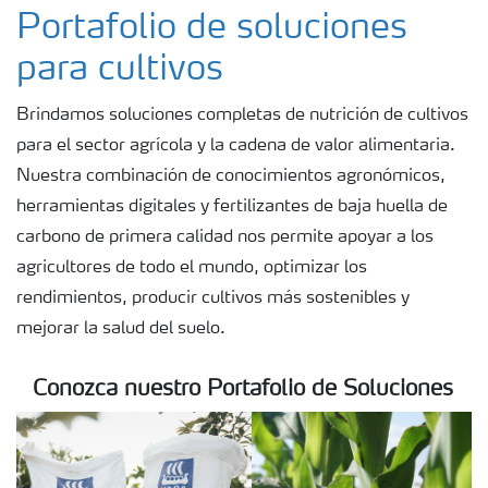
Fertilizantes
Portafolio de soluciones
para cultivos
Portafolio de Agricultura Digital
Brindamos soluciones completas de nutrición de cultivos
para el sector agrícola y la cadena de valor alimentaria.
Almacenaje y manejo de fertilizantes
Nuestra combinación de conocimientos agronómicos,
herramientas digitales y fertilizantes de baja huella de
Cultivos
carbono de primera calidad nos permite apoyar a los
agricultores de todo el mundo, optimizar los
Red de Distribuidores Ecuador
rendimientos, producir cultivos más sostenibles y
mejorar la salud del suelo.
Deficiencias
Conozca nuestro Portafolio de Soluciones