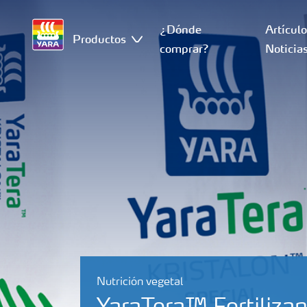
¿Dónde
Artícul
Productos
comprar?
Noticia
Nutrición vegetal