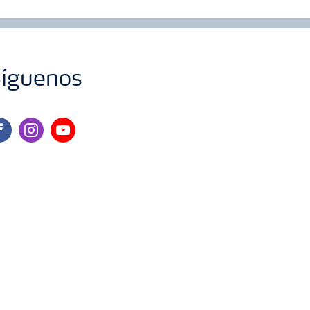
íguenos
cebook
instagram
youtube