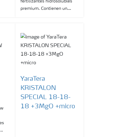
fertilizantes hidrosolubles
omo
premium. Contienen un
lcio.
rango completo de fórmulas
NPKs, para aplicar mediante
riego por goteo, microjet y
microaspersión.
YaraTera
KRISTALON
SPECIAL 18-18-
18 +3MgO +micro
ow
les