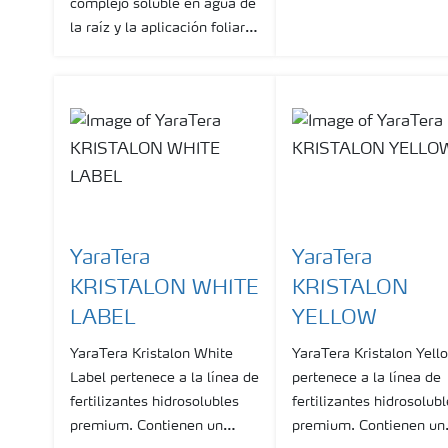
complejo soluble en agua de
como Nitrato y 1,1% c
la raíz y la aplicación foliar
Amonio y 26.5 % de Ca
de todos los cultivos y todas
las tecnologías en
crecimiento.
YaraTera
YaraTera
KRISTALON WHITE
KRISTALON
LABEL
YELLOW
YaraTera Kristalon White
YaraTera Kristalon Yell
Label pertenece a la línea de
pertenece a la línea de
fertilizantes hidrosolubles
fertilizantes hidrosolub
premium. Contienen un
premium. Contienen un