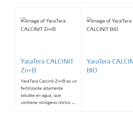
rango completo de fórmulas
rango completo de fór
NPKs, para aplicar mediante
NPKs, para aplicar med
riego por goteo, microjet y
riego por goteo, microje
microaspersión.
microaspersión.
YaraTera CALCINIT
YaraTera CALCI
Zn+B
BIO
YaraTera Calcinit Zn+B es un
fertilizante altamente
soluble en agua, que
contiene nitrógeno nítrico y
calcio rápidamente
disponibles para los cultivos.
Es adecuado para su
aplicación en los diferentes
Show mor